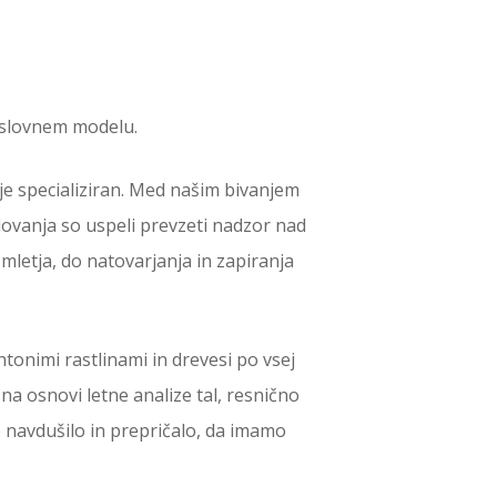
poslovnem modelu.
 je specializiran. Med našim bivanjem
lovanja so uspeli prevzeti nadzor nad
letja, do natovarjanja in zapiranja
htonimi rastlinami in drevesi po vsej
 na osnovi letne analize tal, resnično
 navdušilo in prepričalo, da imamo