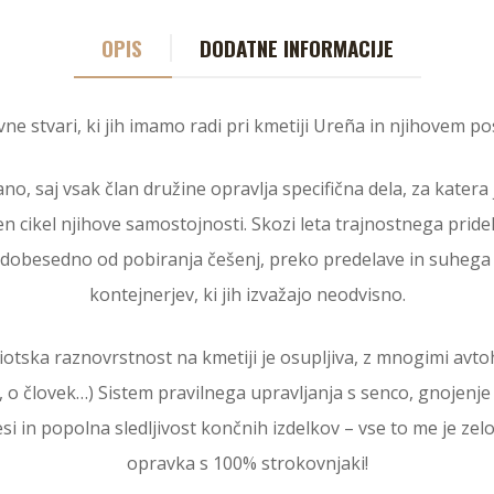
OPIS
DODATNE INFORMACIJE
avne stvari, ki jih imamo radi pri kmetiji Ureña in njihovem 
ano, saj vsak član družine opravlja specifična dela, za katera
en cikel njihove samostojnosti. Skozi leta trajnostnega pride
obesedno od pobiranja češenj, preko predelave in suhega m
kontejnerjev, ki jih izvažajo neodvisno.
iotska raznovrstnost na kmetiji je osupljiva, z mnogimi avto
edi, o človek…) Sistem pravilnega upravljanja s senco, gnojenje
 in popolna sledljivost končnih izdelkov – vse to me je zelo
opravka s 100% strokovnjaki!