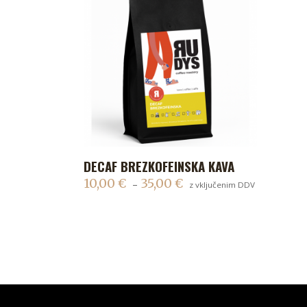
DECAF BREZKOFEINSKA KAVA
KUPI
10,00
€
35,00
€
–
z vključenim DDV