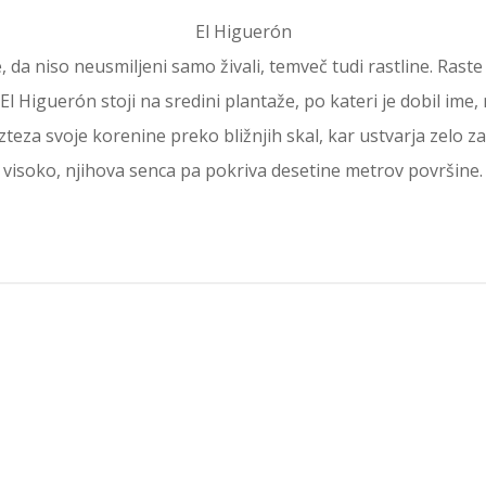
El Higuerón
e, da niso neusmiljeni samo živali, temveč tudi rastline. Ras
 El Higuerón stoji na sredini plantaže, po kateri je dobil im
zteza svoje korenine preko bližnjih skal, kar ustvarja zelo z
visoko, njihova senca pa pokriva desetine metrov površine.