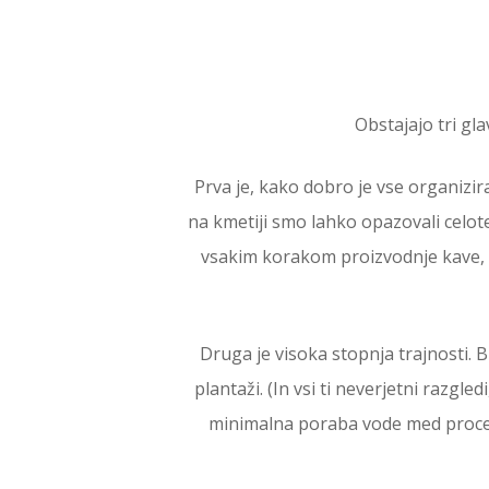
Obstajajo tri gl
Prva je, kako dobro je vse organizir
na kmetiji smo lahko opazovali celot
vsakim korakom proizvodnje kave, d
Druga je visoka stopnja trajnosti. B
plantaži. (In vsi ti neverjetni razgl
minimalna poraba vode med procesi