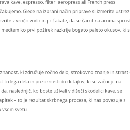
ava kave, espresso, filter, aeropress ali French press
čakujemo. Glede na izbrani način priprave si izmerite ustre
 prevrite z vročo vodo in počakate, da se čarobna aroma sprost
 medtem ko prvi požirek razkrije bogato paleto okusov, ki 
znanost, ki združuje ročno delo, strokovno znanje in strast
t trdega dela in pozornosti do detajlov, ki se začnejo na
a, naslednjič, ko boste uživali v dišeči skodelici kave, se
apitek – to je rezultat skrbnega procesa, ki nas povezuje z
o vsem svetu.