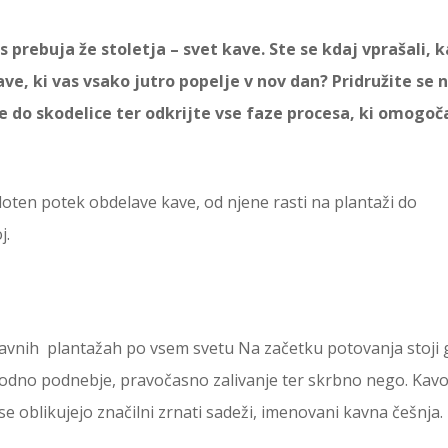
 prebuja že stoletja – svet kave. Ste se kdaj vprašali, 
ve, ki vas vsako jutro popelje v nov dan? Pridružite se
 do skodelice ter odkrijte vse faze procesa, ki omogoč
oten potek obdelave kave, od njene rasti na plantaži do
j.
kavnih plantažah po vsem svetu Na začetku potovanja stoji
godno podnebje, pravočasno zalivanje ter skrbno nego. Kavo
e oblikujejo značilni zrnati sadeži, imenovani kavna češnja.