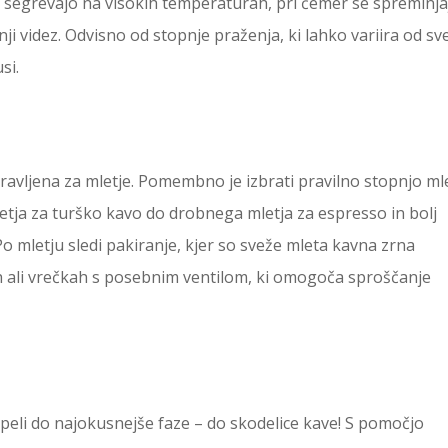
 segrevajo na visokih temperaturah, pri čemer se spreminja
i videz. Odvisno od stopnje praženja, ki lahko variira od sve
si.
ravljena za mletje. Pomembno je izbrati pravilno stopnjo ml
etja za turško kavo do drobnega mletja za espresso in bolj
Po mletju sledi pakiranje, kjer so sveže mleta kavna zrna
 ali vrečkah s posebnim ventilom, ki omogoča sproščanje
peli do najokusnejše faze – do skodelice kave! S pomočjo