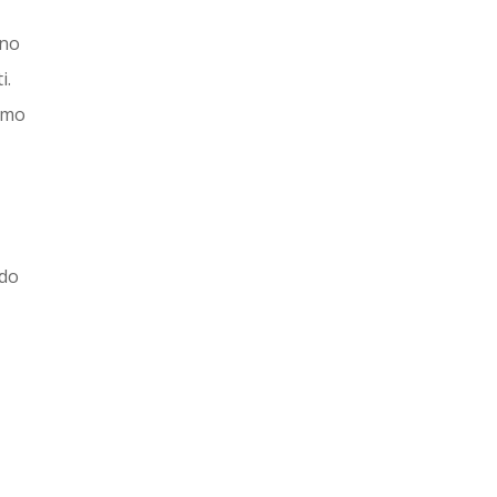
zno
i.
smo
 do