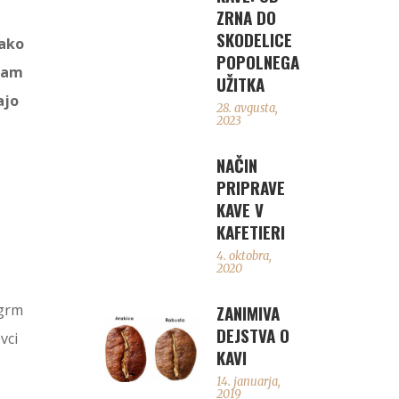
ZRNA DO
SKODELICE
kako
POPOLNEGA
 nam
UŽITKA
ajo
28. avgusta,
2023
NAČIN
PRIPRAVE
KAVE V
KAFETIERI
4. oktobra,
2020
 grm
ZANIMIVA
DEJSTVA O
vci
KAVI
14. januarja,
2019