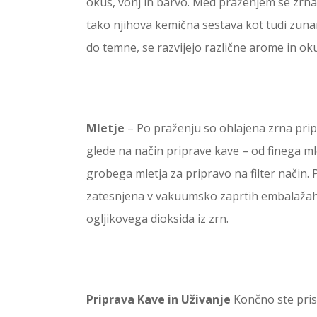
okus, vonj in barvo. Med praženjem se zrna
tako njihova kemična sestava kot tudi zunanj
do temne, se razvijejo različne arome in oku
Mletje
– Po praženju so ohlajena zrna prip
glede na način priprave kave – od finega ml
grobega mletja za pripravo na filter način. 
zatesnjena v vakuumsko zaprtih embalažah
ogljikovega dioksida iz zrn.
Priprava Kave in Uživanje
Končno ste pris