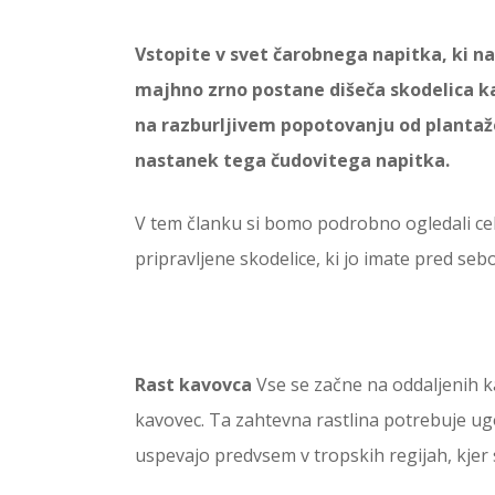
Vstopite v svet čarobnega napitka, ki nas
majhno zrno postane dišeča skodelica ka
na razburljivem popotovanju od plantaže
nastanek tega čudovitega napitka.
V tem članku si bomo podrobno ogledali cel
pripravljene skodelice, ki jo imate pred sebo
Rast kavovca
Vse se začne na oddaljenih 
kavovec. Ta zahtevna rastlina potrebuje u
uspevajo predvsem v tropskih regijah, kjer s