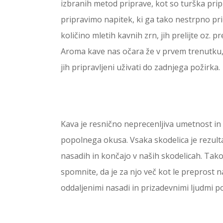
izbranih metod priprave, kot so turška pripr
pripravimo napitek, ki ga tako nestrpno pri
količino mletih kavnih zrn, jih prelijte oz.
Aroma kave nas očara že v prvem trenutku,
jih pripravljeni uživati do zadnjega požirka.
Kava je resnično neprecenljiva umetnost in 
popolnega okusa. Vsaka skodelica je rezulta
nasadih in končajo v naših skodelicah. Tako d
spomnite, da je za njo več kot le preprost n
oddaljenimi nasadi in prizadevnimi ljudmi p