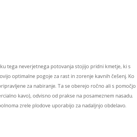
ku tega neverjetnega potovanja stojijo pridni kmetje, ki s
vijo optimalne pogoje za rast in zorenje kavnih češenj. Ko
pripravljene za nabiranje. Ta se oberejo ročno ali s pomočjo
mercialno kavo), odvisno od prakse na posameznem nasadu.
polnoma zrele plodove uporabijo za nadaljnjo obdelavo.