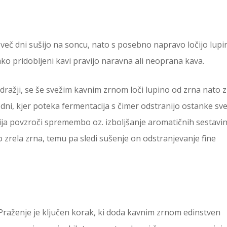
eč dni sušijo na soncu, nato s posebno napravo ločijo lupi
Tako pridobljeni kavi pravijo naravna ali neoprana kava.
 dražji, se še svežim kavnim zrnom loči lupino od zrna nato 
 dni, kjer poteka fermentacija s čimer odstranijo ostanke sv
ija povzroči spremembo oz. izboljšanje aromatičnih sestavin
o zrela zrna, temu pa sledi sušenje on odstranjevanje fine
Praženje je ključen korak, ki doda kavnim zrnom edinstven