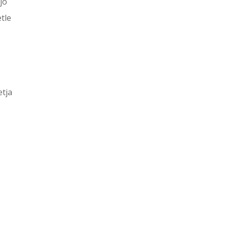
jo
tle
etja