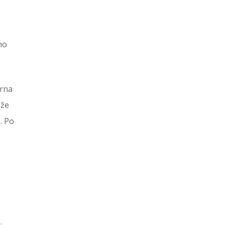
no
zrna
eže
. Po